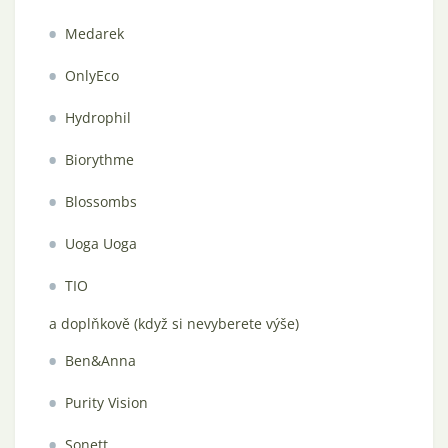
Medarek
OnlyEco
Hydrophil
Biorythme
Blossombs
Uoga Uoga
TIO
a doplňkově (když si nevyberete výše)
Ben&Anna
Purity Vision
Sonett