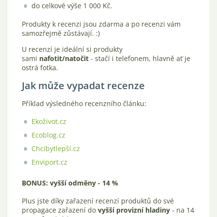
do celkové výše 1 000 Kč.
Produkty k recenzi jsou zdarma a po recenzi vám
samozřejmě zůstávají. :)
U recenzí je ideální si produkty
sami
nafotit/natočit
- stačí i telefonem, hlavně ať je
ostrá fotka.
Jak může vypadat recenze
Příklad výsledného recenzního článku:
Ekoživot.cz
Ecoblog.cz
Chcibytlepší.cz
Enviport.cz
BONUS: vyšší odměny - 14 %
Plus jste díky zařazení recenzí produktů do své
propagace zařazení do
vyšší provizní hladiny
- na 14